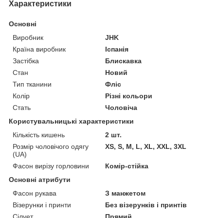
Характеристики
Основні
Виробник
JHK
Країна виробник
Іспанія
Застібка
Блискавка
Стан
Новий
Тип тканини
Фліс
Колір
Різні кольори
Стать
Чоловіча
Користувальницькі характеристики
Кількість кишень
2 шт.
Розмір чоловічого одягу
XS, S, M, L, XL, XXL, 3XL
(UA)
Фасон вирізу горловини
Комір-стійка
Основні атрибути
Фасон рукава
З манжетом
Візерунки і принти
Без візерунків і принтів
Сілует
Прямий