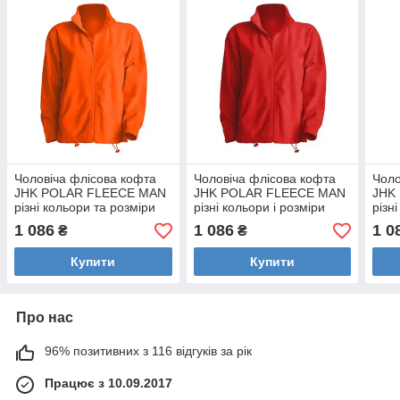
Чоловіча флісова кофта
Чоловіча флісова кофта
Чоло
JHK POLAR FLEECE MAN
JHK POLAR FLEECE MAN
JHK
різні кольори та розміри
різні кольори і розміри
різн
Жовтогарячий (OR), L
Червоний (RD), XS
Темн
1 086
1 086
1 0
₴
₴
Купити
Купити
Про нас
96% позитивних з 116 відгуків за рік
Працює з 10.09.2017