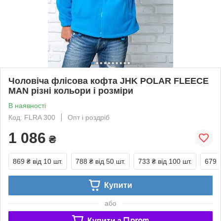
Чоловіча флісова кофта JHK POLAR FLEECE
MAN різні кольори і розміри
В наявності
Код: FLRA 300
Опт і роздріб
1 086
₴
869 ₴
від 10 шт.
788 ₴
від 50 шт.
733 ₴
від 100 шт.
679 
Купити
або
Купити з