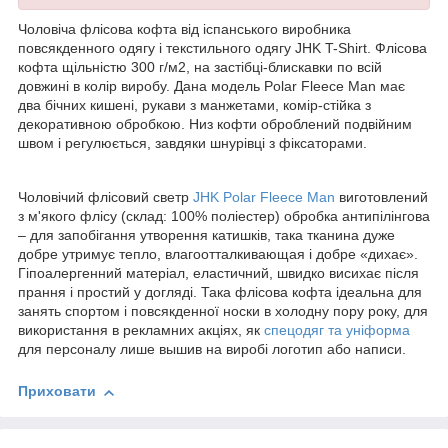
Чоловіча флісова кофта від іспанського виробника
повсякденного одягу і текстильного одягу
JHK
T
-
Shirt
. Флісова
кофта щільністю 300 г/м
2
, на застібці-блискавки по всій
довжині в колір виробу. Дана модель Polar
Fleece
Man
має
два бічних кишені,
рукави з манжетами,
комір-стійка з
декоративною обробкою. Низ кофти оброблений подвійним
швом і регулюється, завдяки шнурівці з фіксаторами.
Чоловічий флісовий светр
JHK
Polar
Fleece
Man
виготовлений
з м'якого флісу (склад: 100% поліестер) обробка антипілінгова
– для запобігання утворення катишків, така тканина дуже
добре утримує тепло, влагоотталкивающая і добре «дихає».
Гіпоалергенний матеріал, еластичний, швидко висихає після
прання і простий у догляді. Така флісова кофта ідеальна для
занять спортом і повсякденної носки в холодну пору року, для
використання в рекламних акціях, як
спецодяг та уніформа
для персоналу лише вышив на виробі логотип або написи.
Приховати