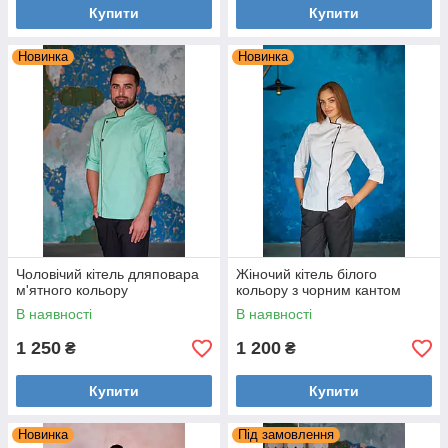
Купити
Купити
Новинка
Новинка
Передоплата від 20%
Виготовлення зразка та його
затвердження
Чоловічий кітель дляповара
Жіночий кітель білого
Пошиття всієї партії
м'ятного кольору
кольору з чорним кантом
В наявності
В наявності
1 250
1 200
₴
₴
Доплата і відправка партії
Купити
Купити
Новинка
Під замовлення