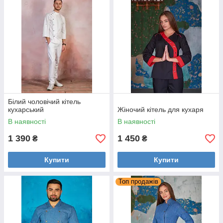
Підберемо індивідуальне рішення для
кожного замовника
Запропонуємо високоякісний текстиль фабричного
пошиття!
Замовити дизайнерську уніформу для свого персоналу ви
можете прямо зараз в каталозі нижче!
Білий чоловічий кітель
кухарський
Жіночий кітель для кухаря
В наявності
В наявності
1 390
1 450
₴
₴
Купити
Купити
Топ продажів