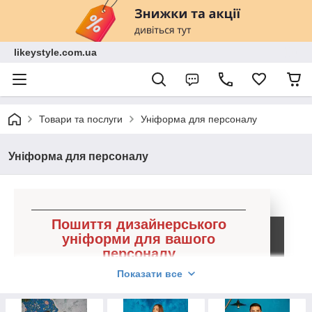
likeystyle.com.ua
Товари та послуги
Уніформа для персоналу
Уніформа для персоналу
Пошиття дизайнерського
уніформи для вашого
персоналу
Відшиває у всіх стандартних
Показати все
розмірах!
Зробіть свій заклад впізнаваним і статусним —