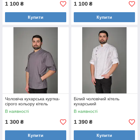
1 100
1 100
₴
₴
Купити
Купити
Фартух на одне плече
Незвичайний крій, ефектний вигляд, зручна лямка на
плече, класний кишеня з шкіри зробили цю модель
помітною, виразною і практичним водночас. Вашим
клієнтам сподобається!
Чоловіча кухарська куртка-
Білий чоловічий кітель
сірого кольору кітель
кухарський
 плащової
В наявності
В наявності
 будь-
,
1 300
1 390
₴
₴
внено
а 3
Купити
Купити