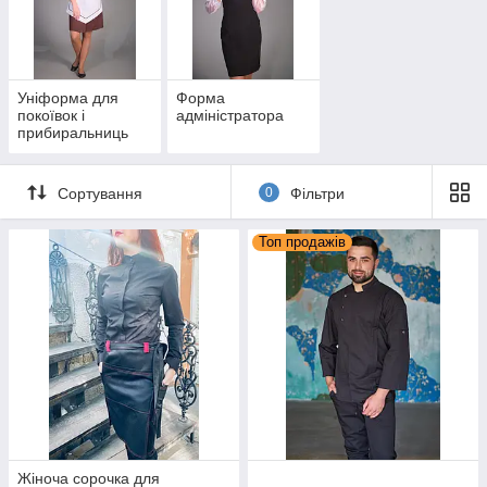
Безперечні хіти
Уніформа для
Форма
покоївок і
адміністратора
прибиральниць
Сортування
0
Фільтри
Топ продажів
барменів
буде
жди мати
Жіноча сорочка для