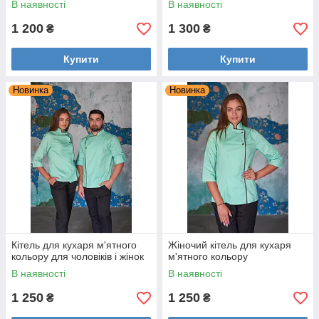
В наявності
В наявності
Ми виробляємо уніформу самі, тому наші ціни
1 200
1 300
завжди мінімальні.
₴
₴
Купити
Купити
До замовлення уніформи
Новинка
Новинка
Купівля покроково
Оформлення заявки через каталог
Кітель для кухаря м'ятного
Жіночий кітель для кухаря
кольору для чоловіків і жінок
м'ятного кольору
В наявності
В наявності
Уточнення усіх деталей
1 250
1 250
₴
₴