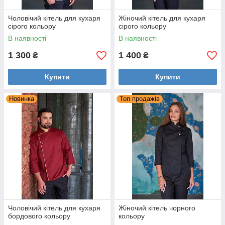
І ви зможете легко вибрати правильний.
Чоловічий кітель для кухаря
Жіночий кітель для кухаря
сірого кольору
сірого кольору
В наявності
В наявності
Наша уніформа довговічна
1 300
1 400
₴
₴
Це можливо за рахунок якісного професійного
Купити
Купити
пошиття, анатомічно правильного крою і міцних
тканин.
Новинка
Топ продажів
Пропонуємо дизайнерські
рішення
Всі вироби створені і розроблені нашим
дизайнером. Це ексклюзив!
Чоловічий кітель для кухаря
Жіночий кітель чорного
бордового кольору
кольору
Ставимо доступні ціни