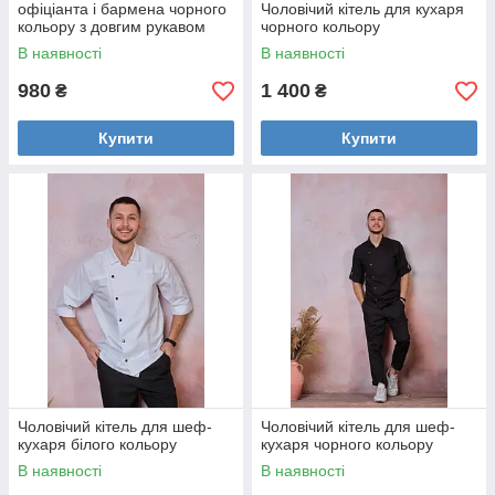
офіціанта і бармена чорного
Чоловічий кітель для кухаря
кольору з довгим рукавом
чорного кольору
Джинсовий фартух з шкіряними кишенями
В наявності
В наявності
Стильний класний фартух для барменів і офіціантів.
Джинсова тканина буде довго носитися і при цьому
980
1 400
₴
₴
завжди мати чудовий вигляд.
Купити
Купити
ляд,
й кишеня
ітною,
с.
Чоловічий кітель для шеф-
Чоловічий кітель для шеф-
кухаря білого кольору
кухаря чорного кольору
В наявності
В наявності