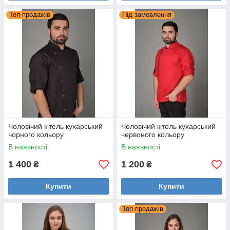
Топ продажів
Під замовлення
Фартух з нагрудником
Зручний і практичний фартух з плащової тканини. Він
відмінно сидить на будь-якій фігурі і в будь-якому
розмірі, стильно виглядає. Фартух доповнено великим
практичним кишенею на 3 відділення.
Чоловічий кітель кухарський
Чоловічий кітель кухарський
чорного кольору
червоного кольору
В наявності
В наявності
1 400
1 200
₴
₴
Все більше клієнтів обирають нас в
партнери
Купити
Купити
Топ продажів
Шиємо від 1 одиниці, без мінімального
замовлення.