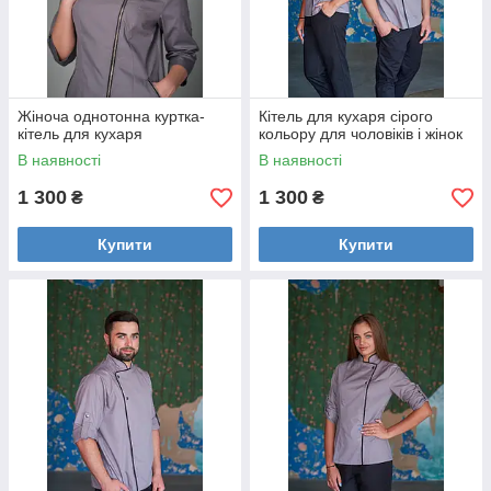
Ви залишитеся задоволені нашою
уніформою на 100%
Жіноча однотонна куртка-
Кітель для кухаря сірого
кітель для кухаря
кольору для чоловіків і жінок
У нас хороші тканини
В наявності
В наявності
Працюємо з міцними, зносостійкими тканинами з
1 300
1 300
₴
₴
Європи.
Купити
Купити
Наші вироби практичні
Ми шиємо за стандартами сфери HoReCa.
Ми працюємо з вітчизняними
розмірами