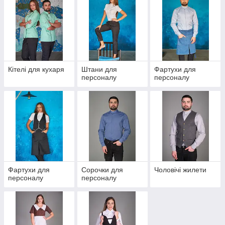
замовте у нас дизайнерську уніформу для
персоналу. Ми пропонуємо фартухи,
фартухи, футболки, ін. Відшиває будь-яке
потрібне вам кількість, відправляємо готові
вироби в ваш регіон. Працюємо з оптовими і
роздрібними замовленнями.
Кітелі для кухаря
Штани для
Фартухи для
Побачити каталог уніформи
персоналу
персоналу
Фартухи для
Сорочки для
Чоловічі жилети
персоналу
персоналу