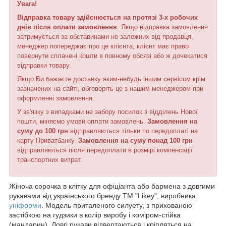
Увага!
Відправка товару здійснюється на протязі 3-х робочих
днів після оплати замовлення
. Якщо відправка замовлення
затримується за обставинами не залежних від продавця,
менеджер попереджає про це клієнта, клієнт має право
повернути сплачені кошти в повному обсязі або ж дочекатися
відправки товару.
Якщо Ви бажаєте доставку яким-небудь іншим сервісом крім
зазначених на сайті, обговоріть це з нашим менеджером при
оформленні замовлення.
У зв'язку з випадками не забору посилок з відділень Нової
пошти, міняємо умови оплати замовлень.
Замовлення на
суму до 100 грн
відправляються тільки по передоплаті на
карту Приватбанку.
Замовлення на суму понад 100 грн
відправляються після передоплати в розмірі компенсації
транспортних витрат.
Жіноча сорочка в клітку для офіціанта або бармена з довгими
рукавами від українського бренду ТМ "Likey", виробника
уніформи
. Модель приталеного силуету, з прихованою
застібкою на гудзики в колір виробу і коміром-стійка
(мандарин). Довгі рукави
відвертаються і кріпляться на