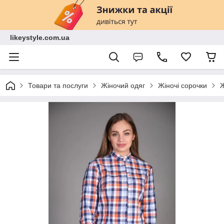
likeystyle.com.ua
Товари та послуги
Жіночий одяг
Жіночі сорочки
Ж