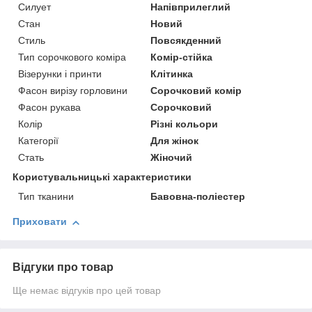
Силует
Напівприлеглий
Стан
Новий
Стиль
Повсякденний
Тип сорочкового коміра
Комір-стійка
Візерунки і принти
Клітинка
Фасон вирізу горловини
Сорочковий комір
Фасон рукава
Сорочковий
Колір
Різні кольори
Категорії
Для жінок
Стать
Жіночий
Користувальницькі характеристики
Тип тканини
Бавовна-поліестер
Приховати
Відгуки про товар
Ще немає відгуків про цей товар