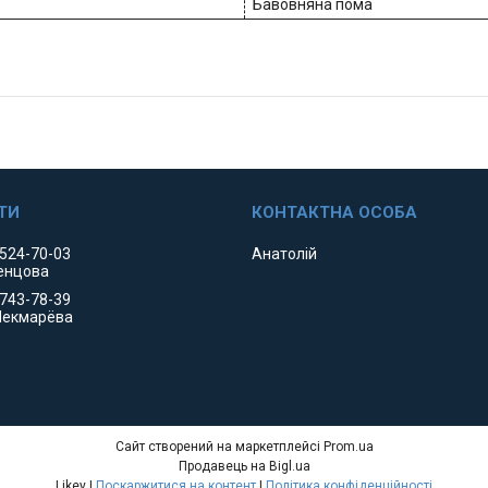
Бавовняна пома
 524-70-03
Анатолій
енцова
 743-78-39
Чекмарёва
Сайт створений на маркетплейсі
Prom.ua
Продавець на Bigl.ua
Likey |
Поскаржитися на контент
|
Політика конфіденційності