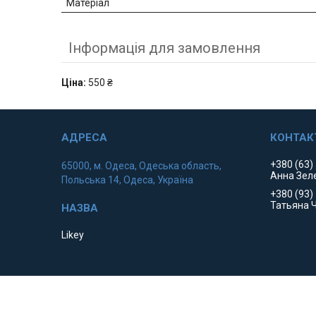
Матеріал
Інформація для замовлення
Ціна:
550 ₴
+380 (63)
65000, м. Одеса, Одеська область,
Анна Зел
Польська 14, Одеса, Україна
+380 (93)
Татьяна 
Likey