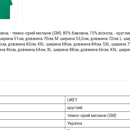
овна; - темно-сірий меланж (GM): 85% бавовна, 15% віскоза; - круглий 
 ширина 51см, довжина 70см; M: ширина 53,5см, довжина 72см; L: ш
6см, довжина 82см; 4XL: ширина 68см, довжина 84см; 5XL: ширина 7
ина 46см, довжина 64см; XL: ширина 48см, довжина 66см; XXL: шири
LIKEY
круглий
темно-сірий меланж (GM)
Україна