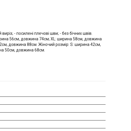
виріз; - посилені плечові шви; - без бічних швів.
ирина 56см, довжина 74см; XL: ширина 58см, довжина
2см, довжина 88см. Жіночий розмір: S: ширина 42см,
на 50см, довжина 68см.