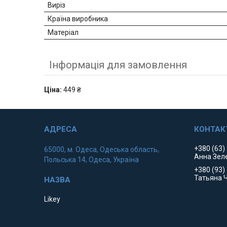
Виріз
Країна виробника
Матеріал
Інформація для замовлення
Ціна:
449 ₴
+380 (63)
65000, м. Одеса, Одеська область,
Анна Зел
Польська 14, Одеса, Україна
+380 (93)
Татьяна 
Likey