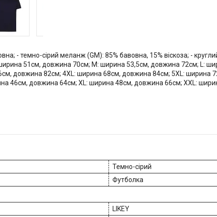
овна; - темно-сірий меланж (GM): 85% бавовна, 15% віскоза; - круглий 
 ширина 51см, довжина 70см; M: ширина 53,5см, довжина 72см; L: ш
6см, довжина 82см; 4XL: ширина 68см, довжина 84см; 5XL: ширина 7
ина 46см, довжина 64см; XL: ширина 48см, довжина 66см; XXL: шири
Темно-сірий
Футболка
LIKEY