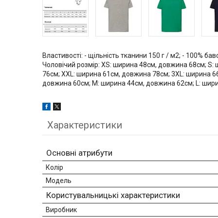
Властивості: - щільність тканини 150 г / м2; - 100% бав
Чоловічий розмір: XS: ширина 48см, довжина 68см; S:
76см; XXL: ширина 61см, довжина 78см; 3XL: ширина 6
довжина 60см; M: ширина 44см, довжина 62см; L: шир
Характеристики
Основні атрибути
Колір
Модель
Користувальницькі характеристики
Виробник