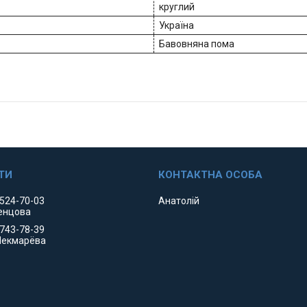
круглий
Україна
Бавовняна пома
 524-70-03
Анатолій
енцова
 743-78-39
Чекмарёва