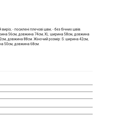
виріз; - посилені плечові шви; - без бічних швів.
ирина 56см, довжина 74см; XL: ширина 58см, довжина
2см, довжина 88см. Жіночий розмір: S: ширина 42см,
на 50см, довжина 68см.