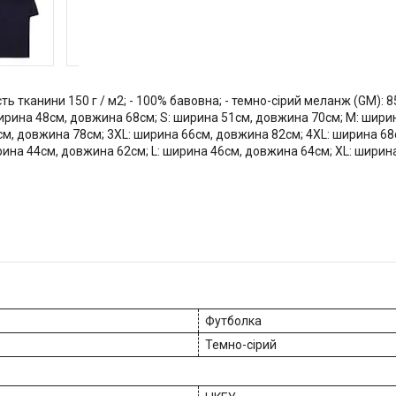
ь тканини 150 г / м2; - 100% бавовна; - темно-сірий меланж (GM): 85
: ширина 48см, довжина 68см; S: ширина 51см, довжина 70см; M: шир
см, довжина 78см; 3XL: ширина 66см, довжина 82см; 4XL: ширина 6
рина 44см, довжина 62см; L: ширина 46см, довжина 64см; XL: шири
Футболка
Темно-сірий