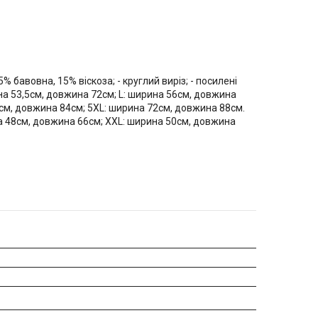
% бавовна, 15% віскоза; - круглий виріз; - посилені
ина 53,5см, довжина 72см; L: ширина 56см, довжина
8см, довжина 84см; 5XL: ширина 72см, довжина 88см.
на 48см, довжина 66см; XXL: ширина 50см, довжина