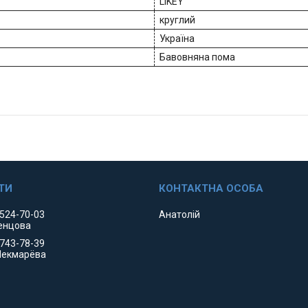
LIKEY
круглий
Україна
Бавовняна пома
 524-70-03
Анатолій
енцова
 743-78-39
Чекмарёва