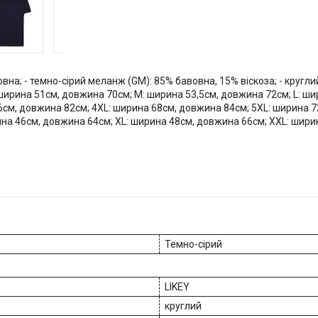
овна; - темно-сірий меланж (GM): 85% бавовна, 15% віскоза; - круглий 
 ширина 51см, довжина 70см; M: ширина 53,5см, довжина 72см; L: ш
6см, довжина 82см; 4XL: ширина 68см, довжина 84см; 5XL: ширина 7
ина 46см, довжина 64см; XL: ширина 48см, довжина 66см; XXL: шири
Темно-сірий
LIKEY
круглий