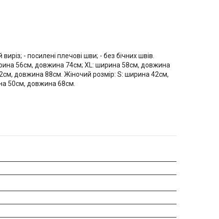
виріз; - посилені плечові шви; - без бічних швів.
ирина 56см, довжина 74см; XL: ширина 58см, довжина
2см, довжина 88см. Жіночий розмір: S: ширина 42см,
на 50см, довжина 68см.