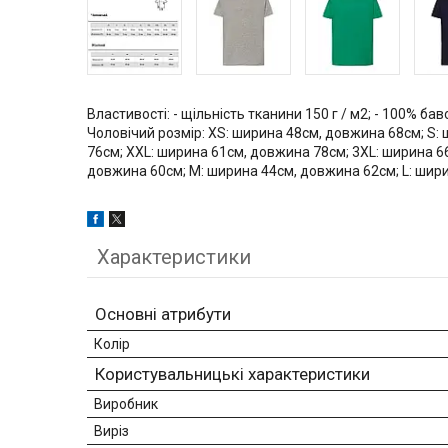
Властивості: - щільність тканини 150 г / м2; - 100% бав
Чоловічий розмір: XS: ширина 48см, довжина 68см; S:
76см; XXL: ширина 61см, довжина 78см; 3XL: ширина 6
довжина 60см; M: ширина 44см, довжина 62см; L: шир
Характеристики
Основні атрибути
Колір
Користувальницькі характеристики
Виробник
Виріз