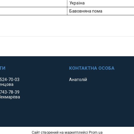
Україна
Бавовняна пома
 524-70-03
Анатолій
енцова
 743-78-39
Чекмарёва
Сайт створений на маркетплейсі
Prom.ua