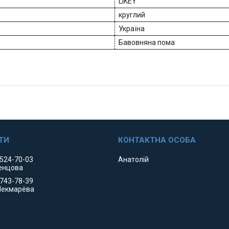
LIKEY
круглий
Україна
Бавовняна пома
 524-70-03
Анатолій
енцова
 743-78-39
Чекмарёва