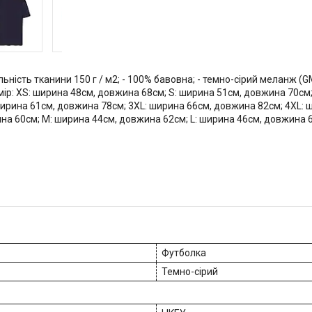
ьність тканини 150 г / м2; - 100% бавовна; - темно-сірий меланж (GM)
озмір: XS: ширина 48см, довжина 68см; S: ширина 51см, довжина 70см
ирина 61см, довжина 78см; 3XL: ширина 66см, довжина 82см; 4XL: 
на 60см; M: ширина 44см, довжина 62см; L: ширина 46см, довжина 
Футболка
Темно-сірий