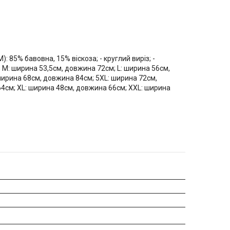
: 85% бавовна, 15% віскоза; - круглий виріз; -
; M: ширина 53,5см, довжина 72см; L: ширина 56см,
ширина 68см, довжина 84см; 5XL: ширина 72см,
64см; XL: ширина 48см, довжина 66см; XXL: ширина