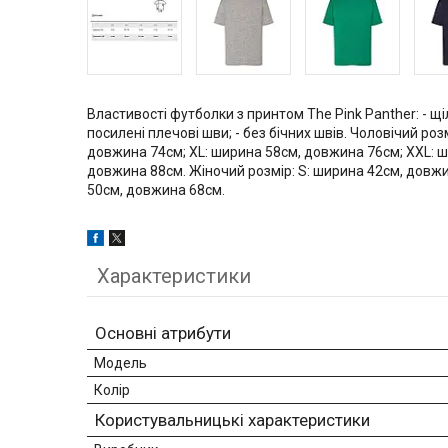
Властивості футболки з принтом The Pink Panther: - щіл
посилені плечові шви; - без бічних швів. Чоловічий р
довжина 74см; XL: ширина 58см, довжина 76см; XXL: ш
довжина 88см. Жіночий розмір: S: ширина 42см, довжи
50см, довжина 68см.
Характеристики
Основні атрибути
Модель
Колір
Користувальницькі характеристики