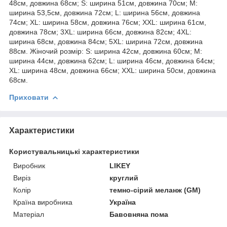
48см, довжина 68см; S: ширина 51см, довжина 70см; M:
ширина 53,5см, довжина 72см; L: ширина 56см, довжина
74см; XL: ширина 58см, довжина 76см; XXL: ширина 61см,
довжина 78см; 3XL: ширина 66см, довжина 82см; 4XL:
ширина 68см, довжина 84см; 5XL: ширина 72см, довжина
88см. Жіночий розмір: S: ширина 42см, довжина 60см; M:
ширина 44см, довжина 62см; L: ширина 46см, довжина 64см;
XL: ширина 48см, довжина 66см; XXL: ширина 50см, довжина
68см.
Приховати
Характеристики
Користувальницькі характеристики
Виробник
LIKEY
Виріз
круглий
Колір
темно-сірий меланж (GM)
Країна виробника
Україна
Матеріал
Бавовняна пома