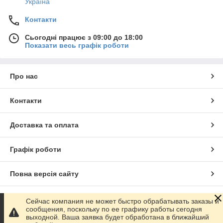
Україна
Контакти
Сьогодні працює з 09:00 до 18:00
Показати весь графік роботи
Про нас
Контакти
Доставка та оплата
Графік роботи
Повна версія сайту
Сайт створено на маркетплейсі
Prom.ua
Сейчас компания не может быстро обрабатывать заказы и
сообщения, поскольку по ее графику работы сегодня
выходной. Ваша заявка будет обработана в ближайший
Політика конфіденційності