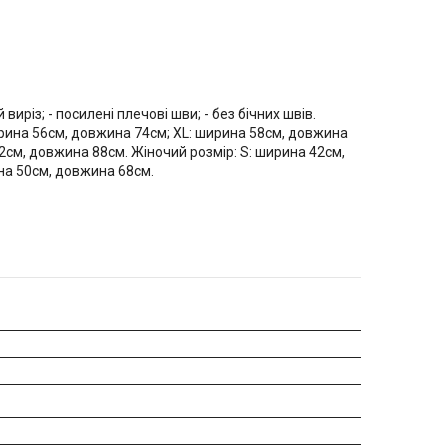
виріз; - посилені плечові шви; - без бічних швів.
ирина 56см, довжина 74см; XL: ширина 58см, довжина
2см, довжина 88см. Жіночий розмір: S: ширина 42см,
на 50см, довжина 68см.