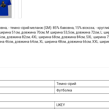
овна; - темно-сірий меланж (GM): 85% бавовна, 15% віскоза; - круглий 
 ширина 51см, довжина 70см; M: ширина 53,5см, довжина 72см; L: ш
6см, довжина 82см; 4XL: ширина 68см, довжина 84см; 5XL: ширина 7
ина 46см, довжина 64см; XL: ширина 48см, довжина 66см; XXL: шири
Темно-сірий
Футболка
LIKEY