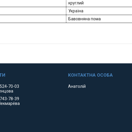
круглий
Україна
Бавовняна пома
 524-70-03
Анатолій
енцова
 743-78-39
Чекмарёва