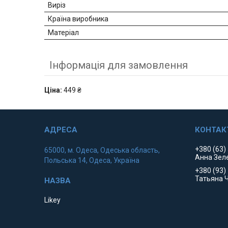
Виріз
Країна виробника
Матеріал
Інформація для замовлення
Ціна:
449 ₴
+380 (63)
65000, м. Одеса, Одеська область,
Анна Зел
Польська 14, Одеса, Україна
+380 (93)
Татьяна 
Likey