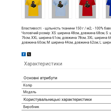
Властивості: - щільність тканини 150 г / м2; - 100% бав
Чоловічий розмір: XS: ширина 48см, довжина 68см; S:
76см; XXL: ширина 61см, довжина 78см; 3XL: ширина 6
довжина 60см; M: ширина 44см, довжина 62см; L: шир
Характеристики
Основні атрибути
Колір
Модель
Користувальницькі характеристики
Виробник