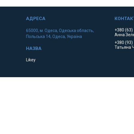
+380 (63)
65000, м. Одеса, Одеська область,
Анна Зел
Польська 14, Одеса, Україна
+380 (93)
Татьяна 
Likey