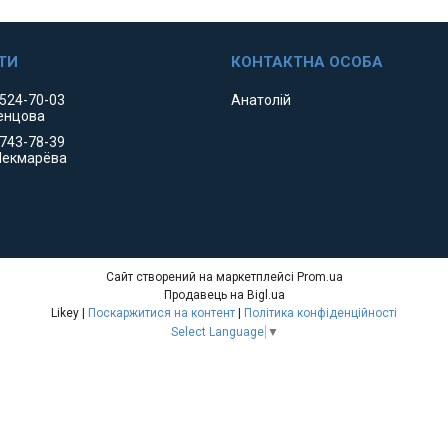
 524-70-03
Анатолій
енцова
 743-78-39
Чекмарёва
Сайт створений на маркетплейсі
Prom.ua
Продавець на Bigl.ua
Likey |
Поскаржитися на контент
|
Політика конфіденційності
Select Language
▼