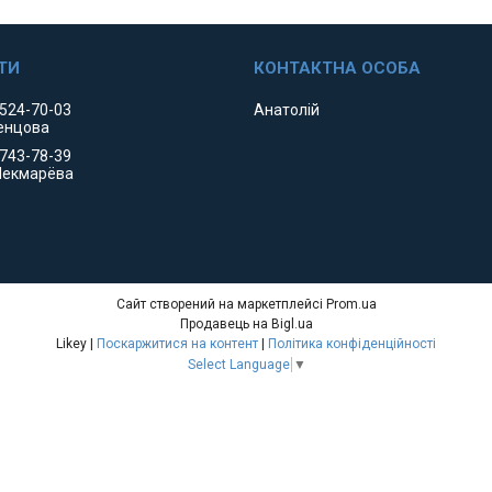
 524-70-03
Анатолій
енцова
 743-78-39
Чекмарёва
Сайт створений на маркетплейсі
Prom.ua
Продавець на Bigl.ua
Likey |
Поскаржитися на контент
|
Політика конфіденційності
Select Language
▼