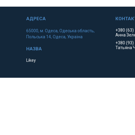
+380 (63)
65000, м. Одеса, Одеська область,
Анна Зел
Польська 14, Одеса, Україна
+380 (93)
Татьяна 
Likey