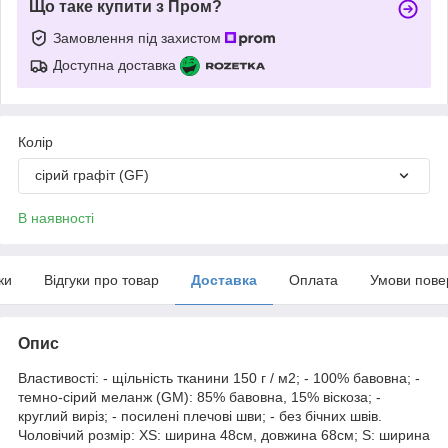
Що таке купити з Пром?
Замовлення під захистом
Доступна доставка
Колір
сірий графіт (GF)
В наявності
ки
Відгуки про товар
Доставка
Оплата
Умови пове
Опис
Властивості: - щільність тканини 150 г / м2; - 100% бавовна; -
темно-сірий меланж (GM): 85% бавовна, 15% віскоза; -
круглий виріз; - посилені плечові шви; - без бічних швів.
Чоловічий розмір: XS: ширина 48см, довжина 68см; S: ширина