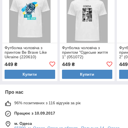
Футболка чоловіча з
Футболка чоловіча з
Футб
принтом Be Brave Like
принтом "Одеське життя
прин
Ukraine (220610)
1" (051072)
2" (
449
449
449
₴
₴
Купити
Купити
Про нас
96% позитивних з 116 відгуків за рік
Працює з 10.09.2017
м. Одеса
65000, м. Одеса, Одеська область, Польська 14 , Одеса,