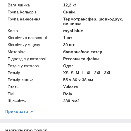
Вага ящика
12,2 кг
Група Кольорів
Синій
Група нанесення
Термотрансфер, шовкодрук,
вишивка
Колір
royal blue
Кількість в пакованні
1 шт
Кількість у ящику
30 шт.
Матеріал
бавовна/поліестер
Підрозділ у каталозі
Реглани та фліси
Розділ у каталозі
Одяг
Розмір
XS. S. M. L. XL. 2XL. 3XL
Розмір ящика
55 х 36 х 38 см
Стать
Унісекс
ТМ
Roly
Щільність
280 г/м2
Приховати
Відгуки про товар