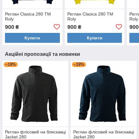
Реглан Clasica 280 ТМ
Реглан Clasica 280 ТМ
Регл
Roly
Roly
Roly
900
900
900
₴
₴
Купити
Купити
Акційні пропозиції та новинки
–19%
–19%
Реглан флісовий на блискавці
Реглан флісовий на блискавці
Jacket 280
Jacket 280