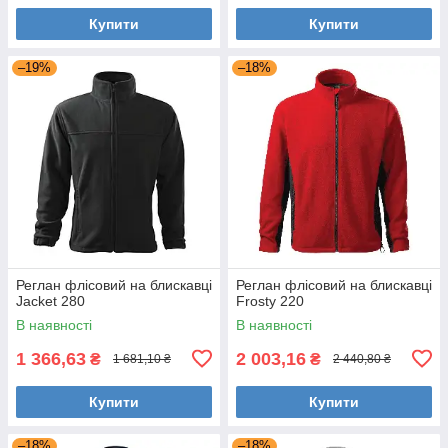
Купити
Купити
–19%
–18%
Реглан флісовий на блискавці
Реглан флісовий на блискавці
Jacket 280
Frosty 220
В наявності
В наявності
1 366,63
2 003,16
₴
₴
1 681,10 ₴
2 440,80 ₴
Купити
Купити
–18%
–18%