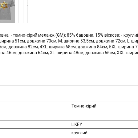
овна; - темно-сірий меланж (GM): 85% бавовна, 15% віскоза; - круглий 
 ширина 51см, довжина 70см; M: ширина 53,5см, довжина 72см; L: ш
6см, довжина 82см; 4XL: ширина 68см, довжина 84см; 5XL: ширина 7
ина 46см, довжина 64см; XL: ширина 48см, довжина 66см; XXL: шири
Темно-сірий
LIKEY
круглий