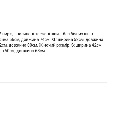
виріз; - посилені плечові шви; - без бічних швів.
ирина 56см, довжина 74см; XL: ширина 58см, довжина
2см, довжина 88см. Жіночий розмір: S: ширина 42см,
на 50см, довжина 68см.