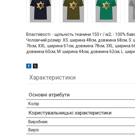
Властивості: - щільність тканини 150 г / м2; - 100% бав
Чоловічий розмір: XS: ширина 48см, довжина 68см; S:
76см; XXL: ширина 61см, довжина 78см; 3XL: ширина 6
довжина 60см; M: ширина 44см, довжина 62см; L: шир
Характеристики
Основні атрибути
Колір
Користувальницькі характеристики
Виробник
Виріз