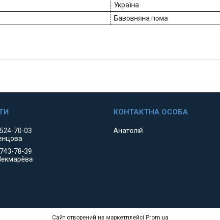
Україна
Бавовняна пома
 524-70-03
Анатолій
енцова
 743-78-39
Чекмарёва
Сайт створений на маркетплейсі
Prom.ua