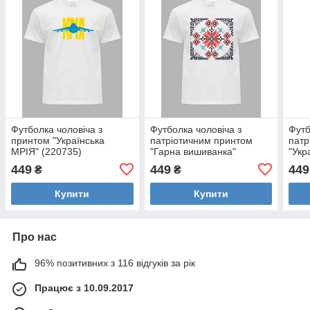
Футболка чоловіча з
Футболка чоловіча з
Футб
принтом "Українська
патріотичним принтом
патр
МРІЯ" (220735)
"Гарна вишиванка"
"Укр
(220822)
(220
449
449
449
₴
₴
Купити
Купити
Про нас
96% позитивних з 116 відгуків за рік
Працює з 10.09.2017