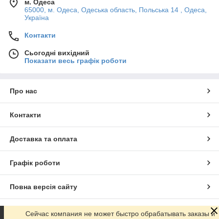
м. Одеса
65000, м. Одеса, Одеська область, Польська 14 , Одеса,
Україна
Контакти
Сьогодні вихідний
Показати весь графік роботи
Про нас
Контакти
Доставка та оплата
Графік роботи
Повна версія сайту
Сайт створено на маркетплейсі
Prom.ua
Сейчас компания не может быстро обрабатывать заказы и