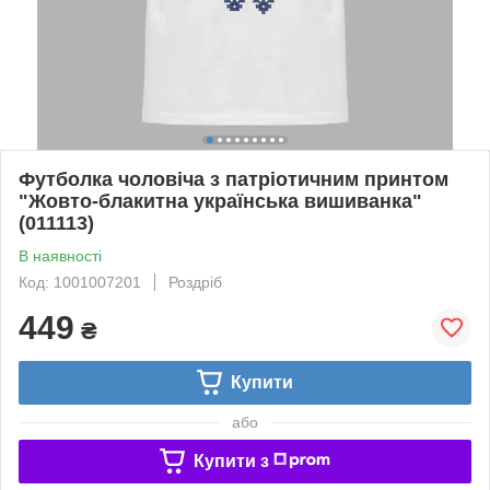
Футболка чоловіча з патріотичним принтом
"Жовто-блакитна українська вишиванка"
(011113)
В наявності
Код: 1001007201
Роздріб
449
₴
Купити
або
Купити з