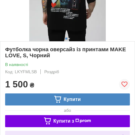
Футболка чорна оверсайз із принтами MAKE
LOVE, S, Чорний
В наявності
Код: LKYFMLSB
Роздріб
1 500
₴
Купити
або
Купити з