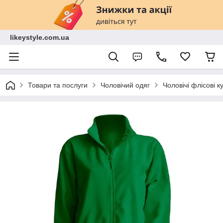
likeystyle.com.ua
Товари та послуги
Чоловічий одяг
Чоловічі флісові к