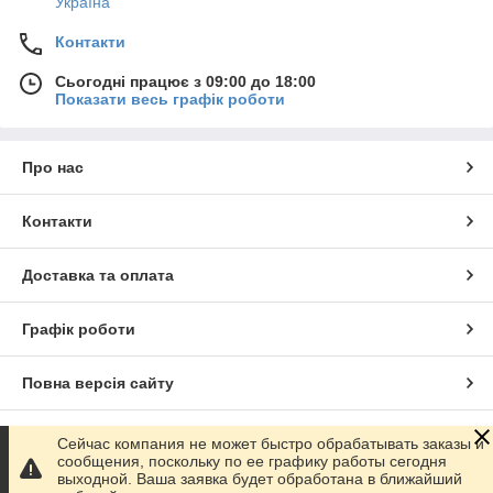
Україна
Контакти
Сьогодні працює з 09:00 до 18:00
Показати весь графік роботи
Про нас
Контакти
Доставка та оплата
Графік роботи
Повна версія сайту
Сайт створено на маркетплейсі
Prom.ua
Сейчас компания не может быстро обрабатывать заказы и
сообщения, поскольку по ее графику работы сегодня
выходной. Ваша заявка будет обработана в ближайший
Політика конфіденційності