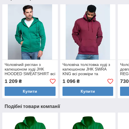
Чоловічий реглан з
Чоловіча толстовка худі з
Чоло
капюшоном худі JHK
капюшоном JHK SWRA
дов
HOODED SWEATSHIRT всі
KNG всі розміри та
REG
розміри та кольори
кольори
коль
1 209
1 096
730
₴
₴
Купити
Купити
Подібні товари компанії