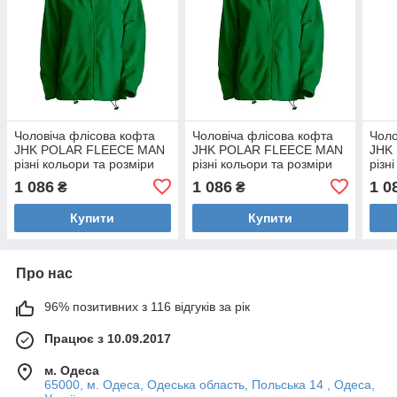
Чоловіча флісова кофта
Чоловіча флісова кофта
Чоло
JHK POLAR FLEECE MAN
JHK POLAR FLEECE MAN
JHK
різні кольори та розміри
різні кольори та розміри
різн
Зелений (KG), S
Зелений (KG), M
Темн
1 086
1 086
1 0
₴
₴
Купити
Купити
Про нас
96% позитивних з 116 відгуків за рік
Працює з 10.09.2017
м. Одеса
65000, м. Одеса, Одеська область, Польська 14 , Одеса,