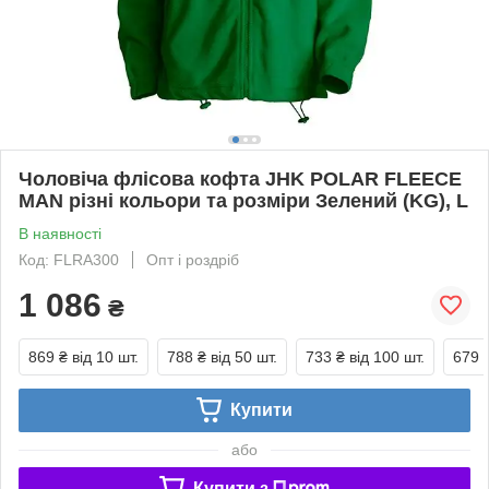
Чоловіча флісова кофта JHK POLAR FLEECE
MAN різні кольори та розміри Зелений (KG), L
В наявності
Код: FLRA300
Опт і роздріб
1 086
₴
869 ₴
від 10 шт.
788 ₴
від 50 шт.
733 ₴
від 100 шт.
679 
Купити
або
Купити з