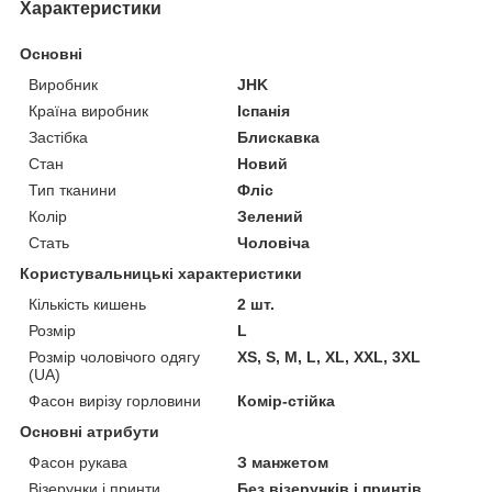
Характеристики
Основні
Виробник
JHK
Країна виробник
Іспанія
Застібка
Блискавка
Стан
Новий
Тип тканини
Фліс
Колір
Зелений
Стать
Чоловіча
Користувальницькі характеристики
Кількість кишень
2 шт.
Розмір
L
Розмір чоловічого одягу
XS, S, M, L, XL, XXL, 3XL
(UA)
Фасон вирізу горловини
Комір-стійка
Основні атрибути
Фасон рукава
З манжетом
Візерунки і принти
Без візерунків і принтів