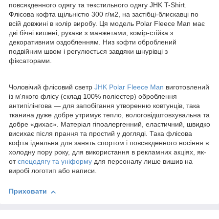
повсякденного одягу та текстильного одягу
JHK
T
-
Shirt
.
Флісова кофта щільністю 300 г/м
2
, на застібці-блискавці по
всій довжині в колір виробу. Ця модель Polar
Fleece
Man
має
дві бічні кишені,
рукави з манжетами,
комір-стійка з
декоративним оздобленням. Низ кофти оброблений
подвійним швом і регулюється завдяки шнурівці з
фіксаторами.
Чоловічий флісовий светр
JHK
Polar
Fleece
Man
виготовлений
із м'якого флісу (склад 100% поліестер) оброблення
антипілінгова — для запобігання утворенню ковтунців, така
тканина дуже добре утримує тепло, вологовідштовхувальна та
добре «дихає». Матеріал гіпоалергенний, еластичний, швидко
висихає після прання та простий у догляді. Така флісова
кофта ідеальна для занять спортом і повсякденного носіння в
холодну пору року, для використання в рекламних акціях, як-
от
спецодягу та уніформу
для персоналу лише вишив на
виробі логотип або написи.
Приховати