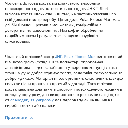
Чоловіча флісова кофта від іспанського виробника
повсякденного одягу та текстильного одягу
JHK
T
-
Shirt
.
Флісова кофта щільністю 300 г/м
2
, на застібці-блискавці по
всій довжині в колір виробу. Ця модель Polar
Fleece
Man
має
дві бічні кишені,
рукави з манжетами,
комір-стійка з
декоративним оздобленням. Низ кофти оброблений
подвійним швом і регулюється завдяки шнурівці з
фіксаторами.
Чоловічий флісовий светр
JHK
Polar
Fleece
Man
виготовлений
із м'якого флісу (склад 100% поліестер) оброблення
антипілінгова — для запобігання утворенню ковтунців, така
тканина дуже добре утримує тепло, вологовідштовхувальна та
добре «дихає». Матеріал гіпоалергенний, еластичний, швидко
висихає після прання та простий у догляді. Така флісова
кофта ідеальна для занять спортом і повсякденного носіння в
холодну пору року, для використання в рекламних акціях, як-
от
спецодягу та уніформу
для персоналу лише вишив на
виробі логотип або написи.
Приховати