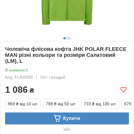
Чоловіча флісова кофта JHK POLAR FLEECE
MAN різні кольори та розміри Салатовий
(LM), L
В наявності
Код: FLRA300
Опт і роздріб
1 086
₴
869 ₴
від 10 шт.
788 ₴
від 50 шт.
733 ₴
від 100 шт.
679 
Купити
або