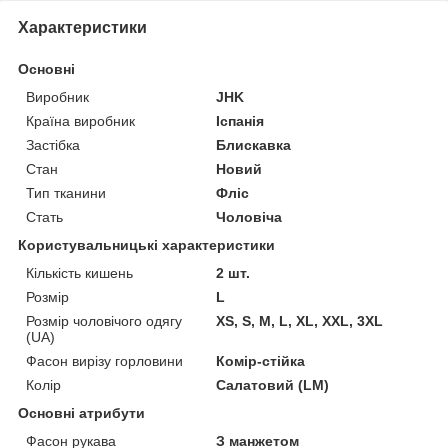
Характеристики
Основні
Виробник
JHK
Країна виробник
Іспанія
Застібка
Блискавка
Стан
Новий
Тип тканини
Фліс
Стать
Чоловіча
Користувальницькі характеристики
Кількість кишень
2 шт.
Розмір
L
Розмір чоловічого одягу
XS, S, M, L, XL, XXL, 3XL
(UA)
Фасон вирізу горловини
Комір-стійка
Колір
Салатовий (LM)
Основні атрибути
Фасон рукава
З манжетом