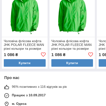
Чоловіча флісова кофта
Чоловіча флісова кофта
Чоло
JHK POLAR FLEECE MAN
JHK POLAR FLEECE MAN
JHK
різні кольори та розміри
різні кольори та розміри
різн
Салатовий (LM), XL
Салатовий (LM), XXL
Жовт
1 086
1 086
1 0
₴
₴
Купити
Купити
Про нас
96% позитивних з 116 відгуків за рік
Працює з 10.09.2017
м. Одеса