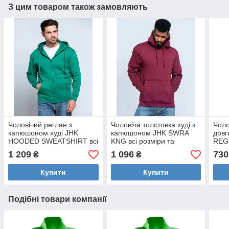
З цим товаром також замовляють
Чоловічий реглан з
Чоловіча толстовка худі з
Чоло
капюшоном худі JHK
капюшоном JHK SWRA
дов
HOODED SWEATSHIRT всі
KNG всі розміри та
REG
розміри та кольори
кольори
коль
1 209
1 096
730
₴
₴
Купити
Купити
Подібні товари компанії