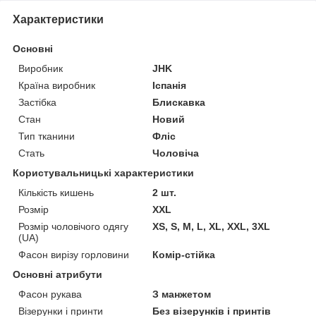
Характеристики
Основні
Виробник
JHK
Країна виробник
Іспанія
Застібка
Блискавка
Стан
Новий
Тип тканини
Фліс
Стать
Чоловіча
Користувальницькі характеристики
Кількість кишень
2 шт.
Розмір
XXL
Розмір чоловічого одягу
XS, S, M, L, XL, XXL, 3XL
(UA)
Фасон вирізу горловини
Комір-стійка
Основні атрибути
Фасон рукава
З манжетом
Візерунки і принти
Без візерунків і принтів