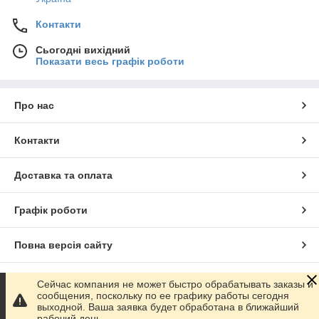
Контакти
Сьогодні вихідний
Показати весь графік роботи
Про нас
Контакти
Доставка та оплата
Графік роботи
Повна версія сайту
Сайт створено на маркетплейсі
Prom.ua
Сейчас компания не может быстро обрабатывать заказы и
сообщения, поскольку по ее графику работы сегодня
выходной. Ваша заявка будет обработана в ближайший
Політика конфіденційності
рабочий день.