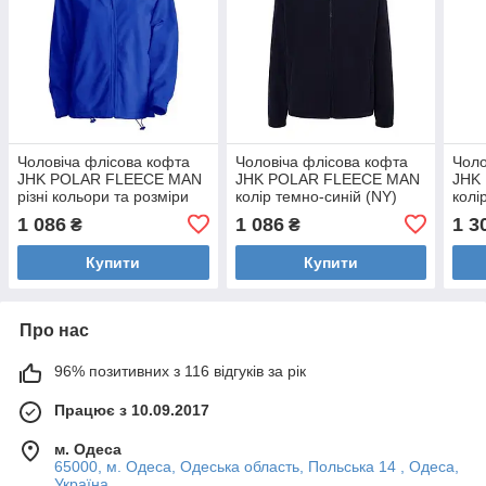
Чоловіча флісова кофта
Чоловіча флісова кофта
Чоло
JHK POLAR FLEECE MAN
JHK POLAR FLEECE MAN
JHK
різні кольори та розміри
колір темно-синій (NY)
колі
Синій (RB), XXL
XXL
3XL
1 086
1 086
1 3
₴
₴
Купити
Купити
Про нас
96% позитивних з 116 відгуків за рік
Працює з 10.09.2017
м. Одеса
65000, м. Одеса, Одеська область, Польська 14 , Одеса,
Україна