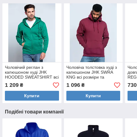
Чоловічий реглан з
Чоловіча толстовка худі з
Чоло
капюшоном худі JHK
капюшоном JHK SWRA
дов
HOODED SWEATSHIRT всі
KNG всі розміри та
REG
розміри та кольори
кольори
коль
1 209
1 096
730
₴
₴
Купити
Купити
Подібні товари компанії