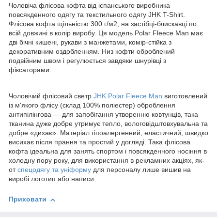
Чоловіча флісова кофта від іспанського виробника
повсякденного одягу та текстильного одягу
JHK
T
-
Shirt
.
Флісова кофта щільністю 300 г/м
2
, на застібці-блискавці по
всій довжині в колір виробу. Ця модель Polar
Fleece
Man
має
дві бічні кишені,
рукави з манжетами,
комір-стійка з
декоративним оздобленням. Низ кофти оброблений
подвійним швом і регулюється завдяки шнурівці з
фіксаторами.
Чоловічий флісовий светр
JHK
Polar
Fleece
Man
виготовлений
із м'якого флісу (склад 100% поліестер) оброблення
антипілінгова — для запобігання утворенню ковтунців, така
тканина дуже добре утримує тепло, вологовідштовхувальна та
добре «дихає». Матеріал гіпоалергенний, еластичний, швидко
висихає після прання та простий у догляді. Така флісова
кофта ідеальна для занять спортом і повсякденного носіння в
холодну пору року, для використання в рекламних акціях, як-
от
спецодягу та уніформу
для персоналу лише вишив на
виробі логотип або написи.
Приховати