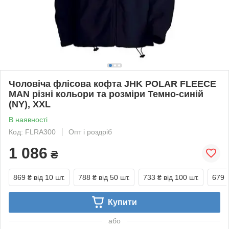
Чоловіча флісова кофта JHK POLAR FLEECE
MAN різні кольори та розміри Темно-синій
(NY), XXL
В наявності
Код: FLRA300
Опт і роздріб
1 086
₴
869 ₴
від 10 шт.
788 ₴
від 50 шт.
733 ₴
від 100 шт.
679 
Купити
або