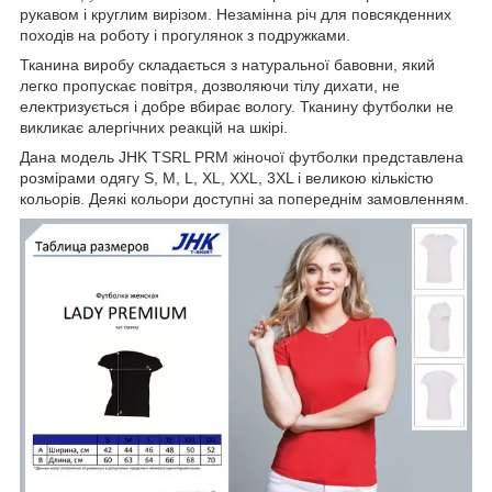
рукавом і круглим вирізом. Незамінна річ для повсякденних
походів на роботу і прогулянок з подружками.
Тканина виробу складається з натуральної бавовни, який
легко пропускає повітря, дозволяючи тілу дихати, не
електризується і добре вбирає вологу. Тканину футболки не
викликає алергічних реакцій на шкірі.
Дана модель JHK TSRL PRM жіночої футболки представлена
розмірами одягу S, M, L, XL, XXL, 3XL і великою кількістю
кольорів. Деякі кольори доступні за попереднім замовленням.