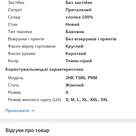
Застібка
Без застібки
Силует
Приталений
Склад
хлопок 100%
Стан
Новий
Тип тканини
Бавовна
Візерунки і принти
Без візерунків і принтів
Фасон вирізу горловини
Круглий
Фасон рукава
Короткий
Колір
Темно-сірий
Користувальницькі характеристики
Модель
JHK TSRL PRM
Стать
Жіночий
Розмір
S
Розмір жіночого одягу (UA)
S, M, L, XL, XXL, 3XL
Приховати
Відгуки про товар