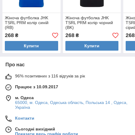
Жіноча футболка JHK
Жіноча футболка JHK
Жіно
TSRL PRM колір синій
TSRL PRM колір чорний
TSRL
(RB)
(BK)
сіри
268
268
268
₴
₴
Купити
Купити
Про нас
96% позитивних з 116 відгуків за рік
Працює з 10.09.2017
м. Одеса
65000, м. Одеса, Одеська область, Польська 14 , Одеса,
Україна
Контакти
Сьогодні вихідний
Показати весь графік роботи