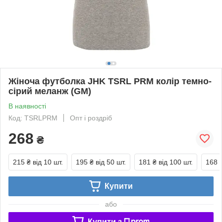
Жіноча футболка JHK TSRL PRM колір темно-
сірий меланж (GM)
В наявності
Код: TSRLPRM
Опт і роздріб
268
₴
215 ₴
від 10 шт.
195 ₴
від 50 шт.
181 ₴
від 100 шт.
168 
Купити
або
Купити з