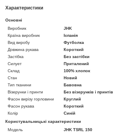
Характеристики
Основні
Виробник
JHK
Країна виробник
Іспанія
Вид виробу
Футболка
Довжина рукава
Короткий
Застібка
Без застібки
Силует
Приталений
Склад
100% хлопок
Стан
Новий
Тип тканини
Бавовна
Візерунки і принти
Без візерунків і принтів
Фасон вирізу горловини
Круглий
Фасон рукава
Короткий
Колір
Синій
Користувальницькі характеристики
Модель
JHK TSRL 150