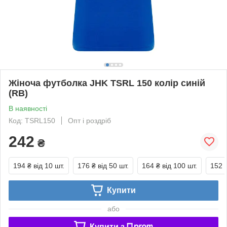
Жіноча футболка JHK TSRL 150 колір синій
(RB)
В наявності
Код: TSRL150
Опт і роздріб
242
₴
194 ₴
від 10 шт.
176 ₴
від 50 шт.
164 ₴
від 100 шт.
152 
Купити
або
Купити з