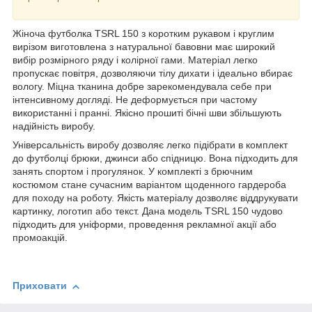
Жіноча футболка TSRL 150 з коротким рукавом і круглим
вирізом виготовлена з натуральної бавовни має широкий
вибір розмірного ряду і колірної гами. Матеріал легко
пропускає повітря, дозволяючи тілу дихати і ідеально вбирає
вологу. Міцна тканина добре зарекомендувала себе при
інтенсивному догляді. Не деформується при частому
використанні і пранні. Якісно прошиті бічні шви збільшують
надійність виробу.
Універсальність виробу дозволяє легко підібрати в комплект
до футболці брюки, джинси або спідницю. Вона підходить для
занять спортом і прогулянок. У комплекті з брючним
костюмом стане сучасним варіантом щоденного гардероба
для походу на роботу. Якість матеріалу дозволяє віддрукувати
картинку, логотип або текст. Дана модель TSRL 150 чудово
підходить для уніформи, проведення рекламної акції або
промоакцій.
Приховати