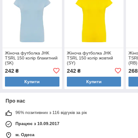
Жіноча футболка JHK
Жіноча футболка JHK
Жіно
TSRL 150 колір блакитний
TSRL 150 колір жовтий
TSRL
(SK)
(SY)
(RB)
242
242
268
₴
₴
Купити
Купити
Про нас
96% позитивних з 116 відгуків за рік
Працює з 10.09.2017
м. Одеса