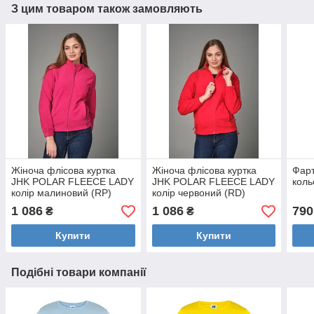
З цим товаром також замовляють
Жіноча флісова куртка
Жіноча флісова куртка
Фарт
JHK POLAR FLEECE LADY
JHK POLAR FLEECE LADY
коль
колір малиновий (RP)
колір червоний (RD)
1 086
1 086
790
₴
₴
Купити
Купити
Подібні товари компанії