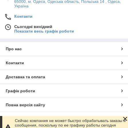
65000, м. Одеса, Одеська область, Польська 14 , Одеса,
Україна
Контакти
Сьогодні вихідний
Показати весь графік роботи
Про нас
Контакти
Доставка та оплата
Графік роботи
Повна версія сайту
Сайт створено на маркетплейсі
Prom.ua
Сейчас компания не может быстро обрабатывать заказы и
сообщения, поскольку по ее графику работы сегодня