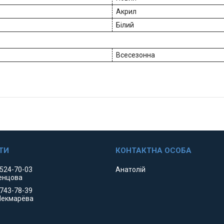
Акрил
Білий
Всесезонна
 524-70-03
Анатолій
енцова
 743-78-39
Чекмарёва