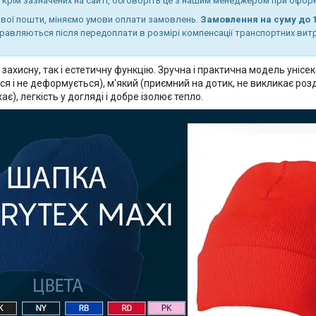
 крім зазначених на сайті, обговоріть це з нашим менеджером при офор
Нової пошти, міняємо умови оплати замовлень.
Замовлення на суму до 1
равляються після передоплати в розмірі компенсації транспортних вит
 захисну, так і естетичну функцію. Зручна і практична модель унісе
ься і не деформується), м'який (приємний на дотик, не викликає р
є), легкість у догляді і добре ізолює тепло.