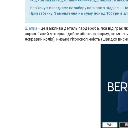
Якщо Ви бажаєте доставку яким-небудь іншим сервісом
У зв'язку з випадками не забору посилок з відділень 
Приватбанку.
Замовлення на суму понад 100 грн
відп
Шапка
- це важлива деталь гардероба, яка відіграє як
акрил. Такий матеріал добре зберігає форму, не мнет
яскравий колір), низька гігроскопічність (швидко висиха