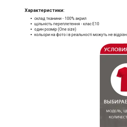
Характеристики:
склад тканини - 100% акрил
щільність переплетення - клас Е10
один розмір (One size)
кольори на фото і в реальності можуть не відріз