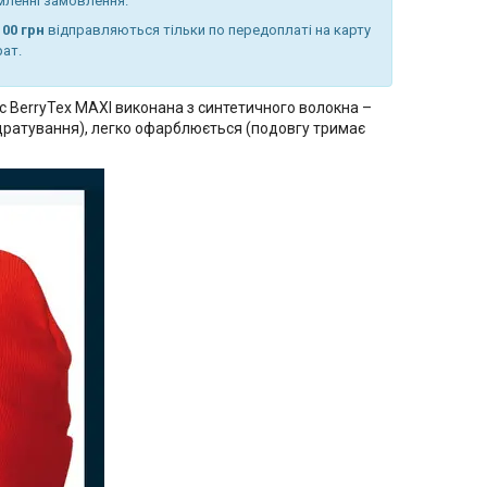
мленні замовлення.
00 грн
відправляються тільки по передоплаті на карту
рат.
кс
BerryTex MAXI виконана з синтетичного волокна –
оздратування), легко офарблюється (подовгу тримає