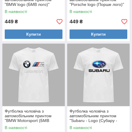
"BMW logo (БМВ лого)"
"Porsche logo (Порше лого)"
(24012131)
(24012132)
В наявності
В наявності
449
449
₴
₴
Купити
Купити
Футболка чоловіча з
Футболка чоловіча з
автомобільним принтом
автомобільним принтом
"BMW Motorsport (БМВ
"Subaru - Logo (Субару -
моторспорт)" (24012149)
Лого)" (24012158)
В наявності
В наявності