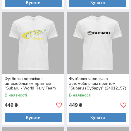
Купити
Купити
Футболка чоловіча з
Футболка чоловіча з
автомобільним принтом
автомобільним принтом
"Subaru - World Rally Team
"Subaru (Субару)" (24012157)
(Subaru - Світова команда з
В наявності
В наявності
ралі)
449
449
₴
₴
Купити
Купити