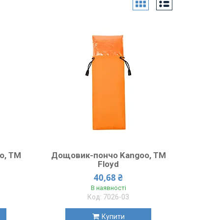
o, TM
Дощовик-пончо Kangoo, TM
Floyd
40,68 ₴
В наявності
7026-03
Купити