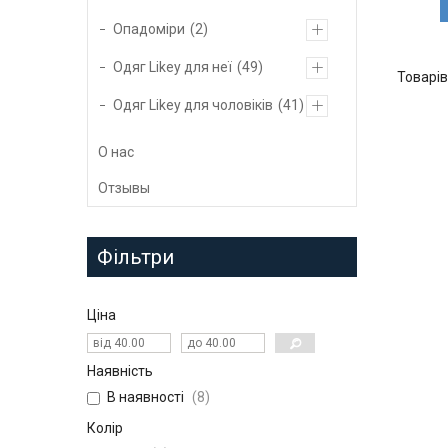
Опадоміри
2
Одяг Likey для неї
49
Одяг Likey для чоловіків
41
О нас
Отзывы
Фільтри
Ціна
Наявність
В наявності
8
Колір