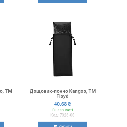
o, TM
Дощовик-пончо Kangoo, TM
Floyd
40,68 ₴
В наявності
7026-08
Купити