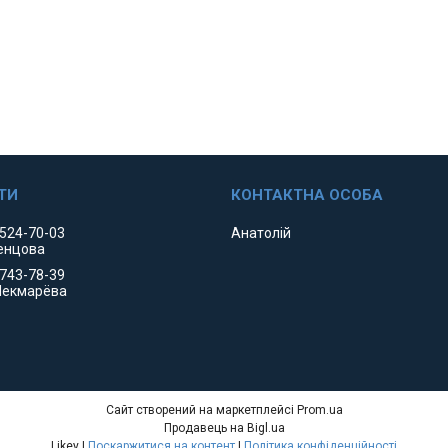
 524-70-03
Анатолій
енцова
 743-78-39
Чекмарёва
Сайт створений на маркетплейсі
Prom.ua
Продавець на Bigl.ua
Likey |
Поскаржитися на контент
|
Політика конфіденційності