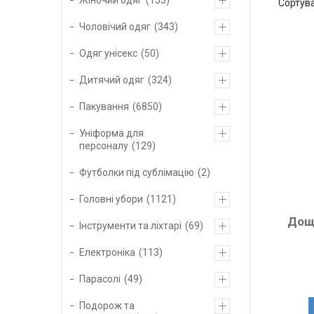
Чоловічий одяг
343
Одяг унісекс
50
Дитячий одяг
324
Пакування
6850
Уніформа для
персоналу
129
Футболки під сублімацію
2
Головні убори
1121
Дощ
Інструменти та ліхтарі
69
Електроніка
113
Парасолі
49
Подорож та