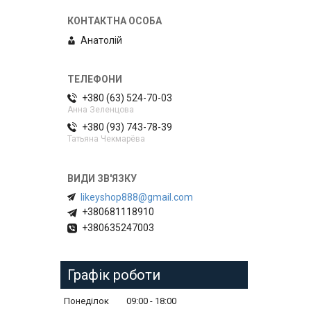
Анатолій
+380 (63) 524-70-03
Анна Зеленцова
+380 (93) 743-78-39
Татьяна Чекмарёва
likeyshop888@gmail.com
+380681118910
+380635247003
Графік роботи
Понеділок
09:00
18:00