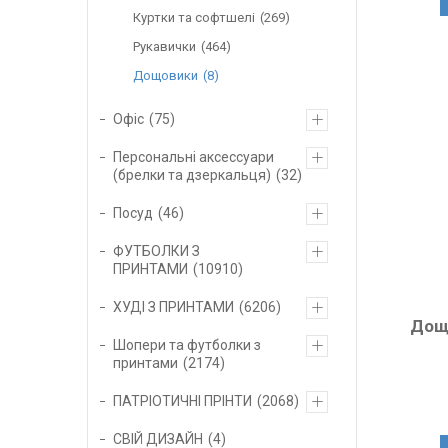
Куртки та софтшелі
269
Рукавички
464
Дощовики
8
Офіс
75
Персональні аксессуари
(брелки та дзеркальця)
32
Посуд
46
ФУТБОЛКИ З
ПРИНТАМИ
10910
ХУДІ З ПРИНТАМИ
6206
Дощ
Шопери та футболки з
принтами
2174
ПАТРІОТИЧНІ ПРІНТИ
2068
СВІЙ ДИЗАЙН
4