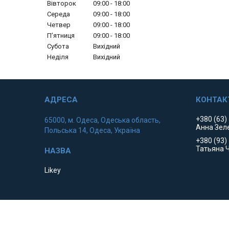
Вівторок
09:00
18:00
Середа
09:00
18:00
Четвер
09:00
18:00
Пʼятниця
09:00
18:00
Субота
Вихідний
Неділя
Вихідний
+380 (63)
65000, м. Одеса, Одеська область,
Анна Зел
Польська 14, Одеса, Україна
+380 (93)
Татьяна 
Likey