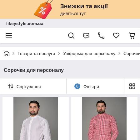
likeystyle.com.ua
Товари та послуги
Уніформа для персоналу
Сорочки
Сорочки для персоналу
Сортування
0
Фільтри