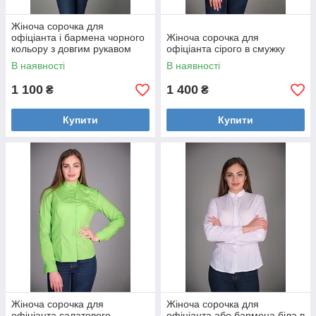
Жіноча сорочка для
офіціанта і бармена чорного
Жіноча сорочка для
кольору з довгим рукавом
офіціанта сірого в смужку
В наявності
В наявності
1 100
1 400
₴
₴
Купити
Купити
Жіноча сорочка для
Жіноча сорочка для
офіціанта салатового
офіціанта або бармена біла в